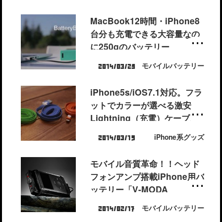
MacBook12時間・iPhone8
台分も充電できる大容量なの
に250gのバッテリー
「BatteryBox」が予約開
モバイルバッテリー
2014/03/25
始！
iPhone5s/iOS7.1対応。フラ
ットでカラーが選べる激安
Lightning（充電）ケーブル
をまとめ買いしてみた。
iPhone系グッズ
2014/03/19
モバイル音質革命！！ヘッド
フォンアンプ搭載iPhone用バ
ッテリー「V-MODA
VAMP」!! このゴツさが堪ら
モバイルバッテリー
2014/02/17
ん。