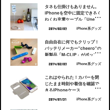
タネも仕掛けもありません。
iPhoneを空中に固定できるく
ねくね充電ケーブル「Une-
Bobine」。
iPhone系グッズ
2014/02/07
自由自在に何でもクリップ！
バッテリメーカー”cheero”の
新製品「M-CLIP」がポップ
でたまらん！しかも今なら限
iPhone系グッズ
2014/02/07
定200セット1280円！
これはやられた！カバーを閉
じたまま時刻や着信を確認で
きるiPhoneケース
「SenseCover」。
iPhone系グッズ
2014/01/31