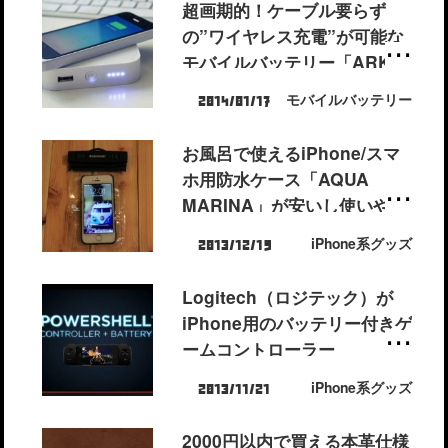
超画期的！ケーブル要らず
の”ワイヤレス充電”が可能な
モバイルバッテリー「ARK」
が出資募集中。これが次世代
モバイルバッテリー
2014/01/17
のバッテリーか。
お風呂で使えるiPhone/スマ
ホ用防水ケース「AQUA
MARINA」が安いし使いやす
くてオススメ！【1000円台で
iPhone系グッズ
2013/12/19
買える】
Logitech（ロジテック）が
iPhone用のバッテリー付きゲ
ームコントローラー
「PowerShell controller 」
iPhone系グッズ
2013/11/21
を発売決定！これは見逃せな
い！
2000円以内で買える本革仕様