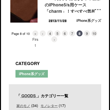
のiPhone5/s用ケース
「charm」！すべすべ気持ち
良ぃー！
iPhone系グッズ
2013/11/20
«
‹
4
5
6
7
8
9
10
Page 8 of 10
Firs
›
t
CATEGORY
iPhone系グッズ
「
GOODS
」カテゴリー一覧
(34)
(17)
家のモノ
モノレター