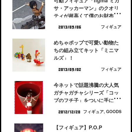
可動フィギュア「figma ミカ
サ・アッカーマン」のクオリ
ティが超高くて僕のお財布が
駆逐されそう！！
フィギュア
2013/09/06
めちゃポップで可愛い動物た
ちの組み立てキット「ミニマ
ルズ」！
フィギュア
2013/09/02
今ネットで話題沸騰の大人気
ガチャガチャシリーズ「コッ
プのフチ子」をついに手に入
れた！｜感想・レビュー
フィギュア
,
GOODS
2012/12/28
【フィギュア】P.O.P