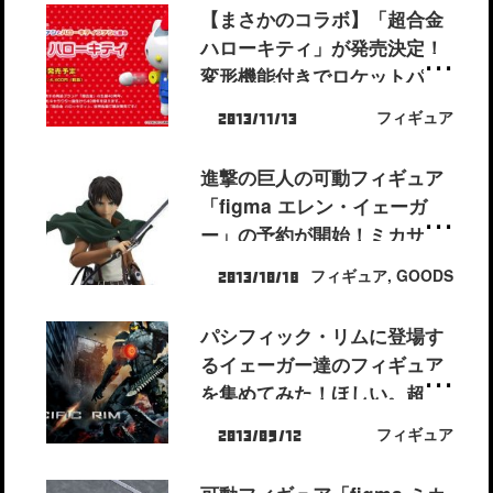
ぞ！
【まさかのコラボ】「超合金
ハローキティ」が発売決定！
変形機能付きでロケットパン
チも打てるぞ！
フィギュア
2013/11/13
進撃の巨人の可動フィギュア
「figma エレン・イェーガ
ー」の予約が開始！ミカサと
揃えて駆逐させたい！
フィギュア
,
GOODS
2013/10/18
パシフィック・リムに登場す
るイェーガー達のフィギュア
を集めてみた！ほしい。超ほ
しい。
フィギュア
2013/09/12