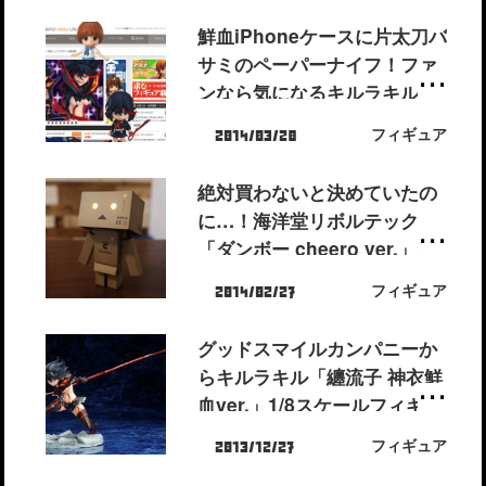
鮮血iPhoneケースに片太刀バ
サミのペーパーナイフ！ファ
ンなら気になるキルラキルグ
ッズをまとめてみました！
フィギュア
2014/03/28
絶対買わないと決めていたの
に…！海洋堂リボルテック
「ダンボー cheero ver.」が
届いてしまったのでレビュー
フィギュア
2014/02/27
します。
グッドスマイルカンパニーか
らキルラキル「纏流子 神衣鮮
血ver.」1/8スケールフィギュ
アが発売決定！片太刀バサミ
フィギュア
2013/12/27
を振る姿がエロかっこいい