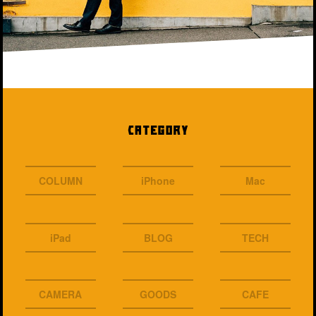
CATEGORY
COLUMN
iPhone
Mac
iPad
BLOG
TECH
CAMERA
GOODS
CAFE