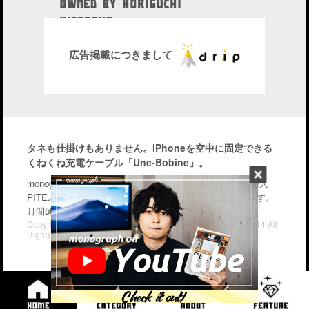
OWNED BY HORIGUCHI
HIDETAKA
中目黒在住のブロガー、28歳。
株式会社drip代表取締役社長
広告掲載につきまして
タネも仕掛けもありません。iPhoneを空中に固定できる
くねくね充電ケーブル「Une-Bobine」。
monographはiPhone・Macなどのガジェットを中心に管理人
PITE.の気になるモノを幅広く紹介するブログメディアです。
月間50〜70万PV。気軽に楽しんで行って下さい。
Copyright© iPhone・Macの情報発信ブログ "monograph" , 2014 All
Rights Reserved.