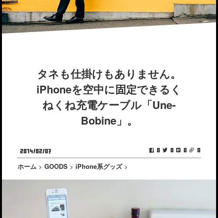
タネも仕掛けもありません。
iPhoneを空中に固定できるく
ねくね充電ケーブル「Une-
Bobine」。
0
0
0
0
2014/02/07
ホーム
>
GOODS
>
iPhone系グッズ
>