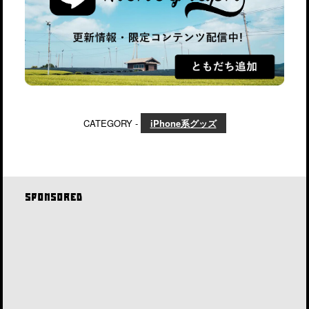
CATEGORY -
iPhone系グッズ
SPONSORED