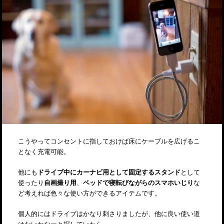
こうやってコンセントに指しておけば床にケーブルを広げるこ
となく充電可能。
他にも
ドライブ中にカーナビ用として固定するスタンド
として
使ったり
自画撮り用
、
ベッドで寝転びながらのスマホいじり
な
ど考えれば色々な使い方ができるアイテムです。
個人的にはドライブはかなり刺さりましたが、他に良い使い道
はないかなーと探していたら、