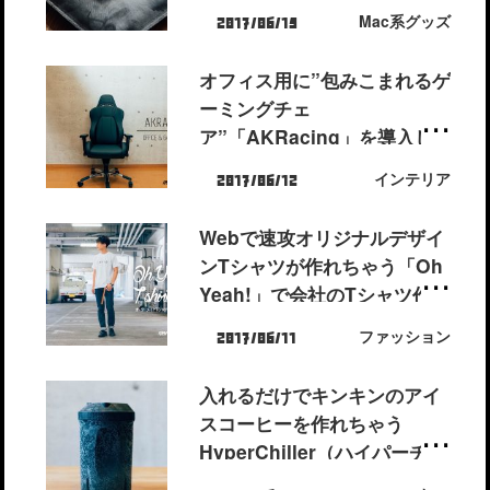
ブ/iPhone7 plusケース
Mac系グッズ
2017/06/15
オフィス用に”包みこまれるゲ
ーミングチェ
ア”「AKRacing」を導入し
ました[PR]
インテリア
2017/06/12
Webで速攻オリジナルデザイ
ンTシャツが作れちゃう「Oh
Yeah!」で会社のTシャツ作っ
てみた
ファッション
2017/06/11
入れるだけでキンキンのアイ
スコーヒーを作れちゃう
HyperChiller（ハイパーチラ
ー）で夏を乗り切る