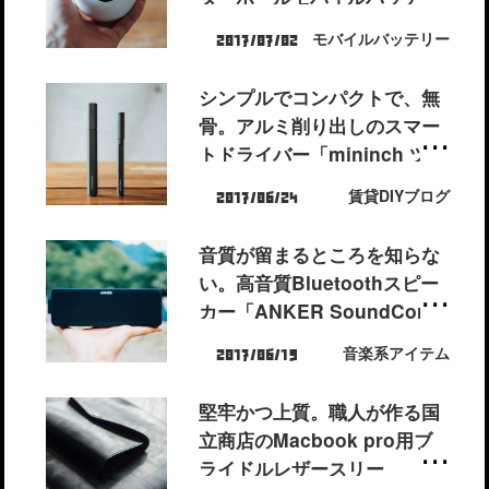
ー」
モバイルバッテリー
2017/07/02
シンプルでコンパクトで、無
骨。アルミ削り出しのスマー
トドライバー「mininch ツー
ルペン」をたしなむ。
賃貸DIYブログ
2017/06/24
音質が留まるところを知らな
い。高音質Bluetoothスピー
カー「ANKER SoundCore
Boost」
音楽系アイテム
2017/06/19
堅牢かつ上質。職人が作る国
立商店のMacbook pro用ブ
ライドルレザースリー