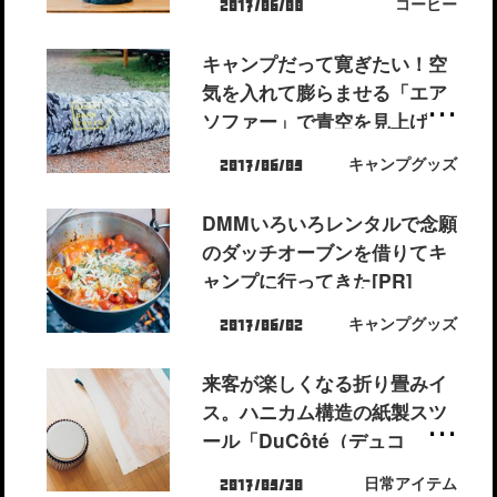
コーヒー
2017/06/08
キャンプだって寛ぎたい！空
気を入れて膨らませる「エア
ソファー」で青空を見上げよ
う。[PR]
キャンプグッズ
2017/06/05
DMMいろいろレンタルで念願
のダッチオーブンを借りてキ
ャンプに行ってきた[PR]
キャンプグッズ
2017/06/02
来客が楽しくなる折り畳みイ
ス。ハニカム構造の紙製スツ
ール「DuCôté（デュコ
テ）」が今自宅で大活躍して
日常アイテム
2017/05/30