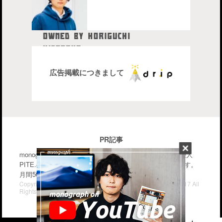
OWNED BY HORIGUCHI
HIDETAKA
中目黒在住のブロガー、28歳。
株式会社drip代表取締役社長
広告掲載につきまして
PR記事
monographはiPhone・Macなどのガジェットを中心に管理人
PITE.の気になるモノを幅広く紹介するブログメディアです。
月間50〜70万PV。気軽に楽しんで行って下さい。
Copyright© iPhone・Macの情報発信ブログ "monograph" , 2017 All
Rights Reserved.