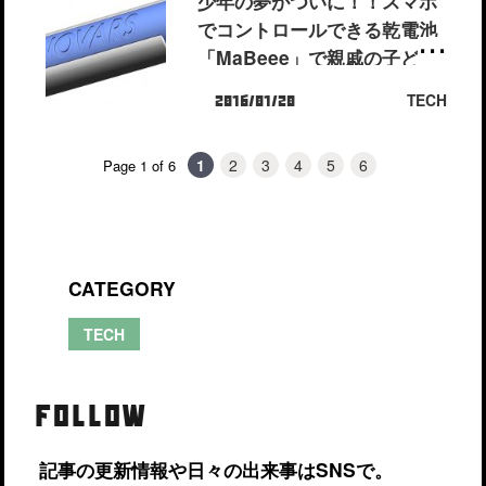
少年の夢がついに！！スマホ
でコントロールできる乾電池
「MaBeee」で親戚の子ども
と遊びたい。
TECH
2016/01/20
1
2
3
4
5
6
Page 1 of 6
CATEGORY
TECH
FOLLOW
記事の更新情報や日々の出来事はSNSで。