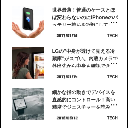
世界最薄！普通のケースとほ
ぼ変わらないのにiPhoneのバ
ッテリー持ちを2倍にしてく
れるバッテリーケース
TECH
2017/01/15
「THINCHARGE」
LGの”中身が透けて見える冷
蔵庫”がスゴい。内蔵カメラで
外出先から中身も確認でき
る。
TECH
2017/01/14
細かな指の動きでデバイスを
直感的にコントロール！高い
精度でジェスチャーを読み取
れるGoogleの極小チップが
TECH
2016/06/12
スゴい。