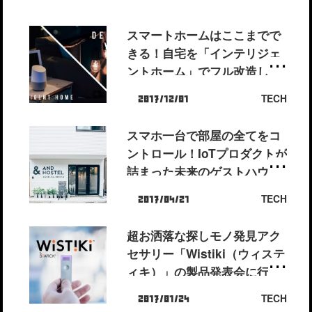
スマートホームはここまでで
きる！自宅を「インテリジェ
ントホーム」でフル改造した
部屋がやばい[PR]
TECH
2017/12/01
スマホ一台で部屋の全てをコ
ントロール！IoTプロダクトが
詰まった未来のゲストハウス
「&AND HOSTEL
TECH
2017/04/21
ASAKUSA NORTH（アンド
ホステル浅草）」[PR]
超お洒落な探しモノ発見アク
セサリー「Wistiki（ウィステ
ィキ）」の製品発表会に行っ
てきた！創業者のイケメン3
TECH
2017/01/24
兄弟に癒やされた。