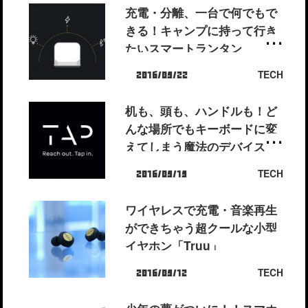
充電・分離、一台で何でもで
きる！キャンプに持って行き
たいスマートランタン
「BaseLantern」
TECH
2016/05/22
机も、頭も、ハンドルも！ど
んな場所でもキーボードに変
えてしまう魔法のデバイス
「Tap」
TECH
2016/05/15
ワイヤレスで充電・音楽再生
ができちゃう超クールな小型
イヤホン「Truu」
TECH
2016/05/12