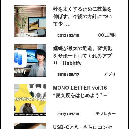
幹を太くするために枝葉を
伸ばす。今後の方針につい
て少し。
COLUMN
2019/05/18
継続が最大の近道。習慣化
をサポートしてくれるアプ
リ「Habitify」
アプリ
2019/05/17
MONO LETTER vol.16 –
“夏支度をはじめよう” –
モノレター
2019/05/10
USB-CとA、さらにコンセ