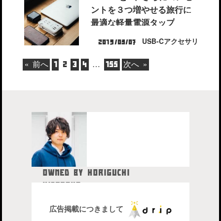
ントを３つ増やせる旅行に
最適な軽量電源タップ
USB-Cアクセサリ
2019/05/07
« 前へ
1
2
3
4
…
155
次へ »
OWNED BY HORIGUCHI
HIDETAKA
中目黒在住のブロガー、28歳。
株式会社drip代表取締役社長
広告掲載につきまして