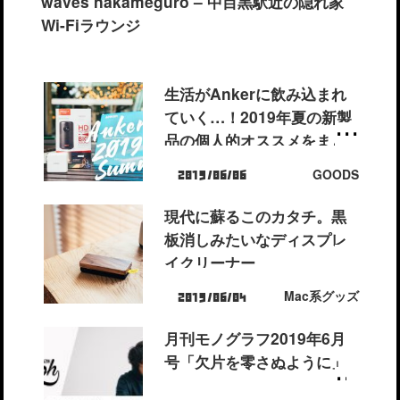
waves nakameguro – 中目黒駅近の隠れ家
Wi-Fiラウンジ
生活がAnkerに飲み込まれ
ていく…！2019年夏の新製
品の個人的オススメをまと
めました。
GOODS
2019/06/06
現代に蘇るこのカタチ。黒
板消しみたいなディスプレ
イクリーナー
Mac系グッズ
2019/06/04
月刊モノグラフ2019年6月
号「欠片を零さぬように」