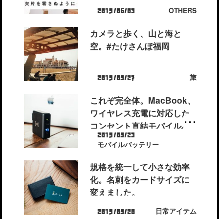
OTHERS
2019/06/03
カメラと歩く、山と海と
空。#たけさんぽ福岡
旅
2019/05/27
これぞ完全体。MacBook、
ワイヤレス充電に対応した
コンセント直結モバイルバ
2019/05/23
ッテリー
モバイルバッテリー
規格を統一して小さな効率
化。名刺をカードサイズに
変えました。
日常アイテム
2019/05/20