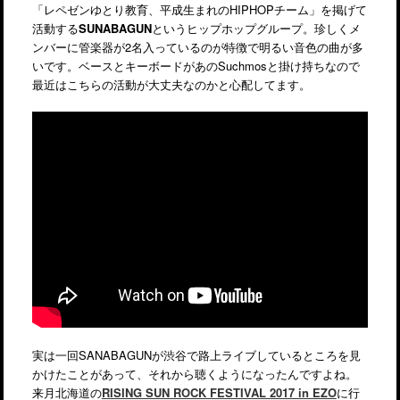
「レペゼンゆとり教育、平成生まれのHIPHOPチーム」を掲げて
活動する
SUNABAGUN
というヒップホップグループ。珍しくメ
ンバーに管楽器が2名入っているのが特徴で明るい音色の曲が多
いです。ベースとキーボードがあのSuchmosと掛け持ちなので
最近はこちらの活動が大丈夫なのかと心配してます。
実は一回SANABAGUNが渋谷で路上ライブしているところを見
かけたことがあって、それから聴くようになったんですよね。
来月北海道の
RISING SUN ROCK FESTIVAL 2017 in EZO
に行