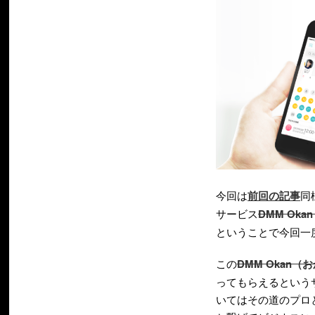
今回は
前回の記事
同
サービス
DMM Ok
ということで今回一
この
DMM Okan（
ってもらえるという
いてはその道のプロ