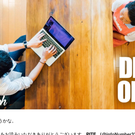
うかな。
”
をお読みいただきありがとうございます。
PITE.（
@infoNumber3