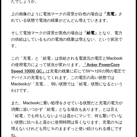
たでしょうか。
上の画像のように電池マークの背景が白色の場合は
「充電」
さ
れている状態で電池の残量がどんどん増えていきます。
そして電池マークの背景が黒色の場合は
「給電」
となり、電力
の供給はしているものの電池の残量は増えない、という状況で
す。
この「充電」と「給電」は供給される電源元の電圧とMacbook
の使用電力によって状況が変わります。
「Anker PowerCore
Speed 10000 QC」
は充電の残量に応じて5V〜12Vの間の電圧で
デバイスの充電をしてくれます。この電圧の高い状態では
Macbookが「充電」、弱い状態では「給電」状態になるという
わけです。
また、Macbookに重い処理をさせている状態だと充電の電力が
消費に追いつかず「給電」となる場合もあります。とは言え
「給電」でも何もしないよりは遥かにマシで、何も繋いでいな
い状態に比べると遥かに使用時間は長くなります。充電の％は
増えないけれども同じ％のままずっと使い続けられる感じです
ね。