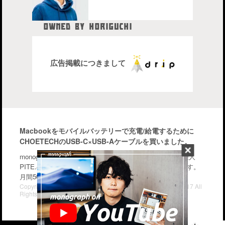
OWNED BY HORIGUCHI
HIDETAKA
中目黒在住のブロガー、28歳。
株式会社drip代表取締役社長
広告掲載につきまして
Macbookをモバイルバッテリーで充電/給電するために
CHOETECHのUSB-C×USB-Aケーブルを買いました。
monographはiPhone・Macなどのガジェットを中心に管理人
PITE.の気になるモノを幅広く紹介するブログメディアです。
月間50〜70万PV。気軽に楽しんで行って下さい。
Copyright© iPhone・Macの情報発信ブログ "monograph" , 2017 All
Rights Reserved.