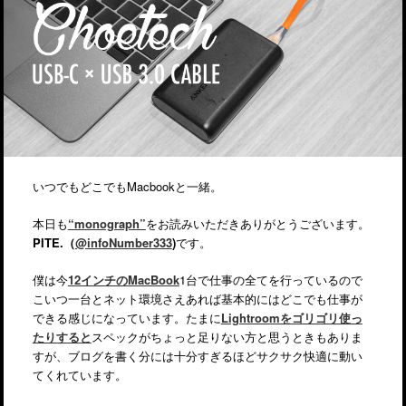
いつでもどこでもMacbookと一緒。
本日も
“monograph”
をお読みいただきありがとうございます。
PITE.（
@infoNumber333
)
です。
僕は今
12インチのMacBook
1台で仕事の全てを行っているので
こいつ一台とネット環境さえあれば基本的にはどこでも仕事が
できる感じになっています。たまに
Lightroomをゴリゴリ使っ
たりすると
スペックがちょっと足りない方と思うときもありま
すが、ブログを書く分には十分すぎるほどサクサク快適に動い
てくれています。