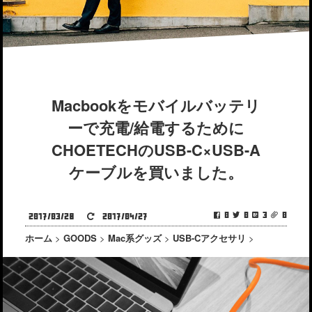
Macbookをモバイルバッテリ
ーで充電/給電するために
CHOETECHのUSB-C×USB-A
ケーブルを買いました。
0
0
3
0
2017/03/28
2017/04/27
ホーム
>
GOODS
>
Mac系グッズ
>
USB-Cアクセサリ
>