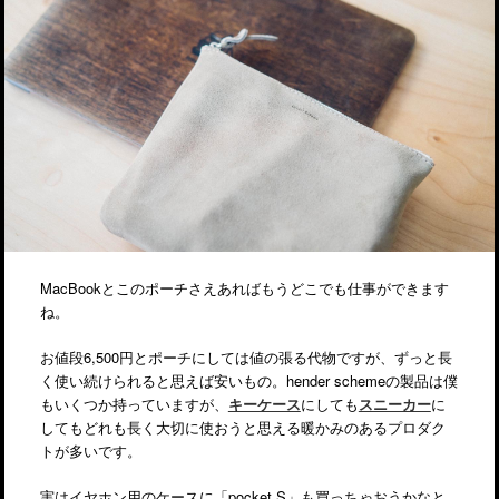
MacBookとこのポーチさえあればもうどこでも仕事ができます
ね。
お値段6,500円とポーチにしては値の張る代物ですが、ずっと長
く使い続けられると思えば安いもの。hender schemeの製品は僕
もいくつか持っていますが、
キーケース
にしても
スニーカー
に
してもどれも長く大切に使おうと思える暖かみのあるプロダク
トが多いです。
実はイヤホン用のケースに「pocket S」も買っちゃおうかなと