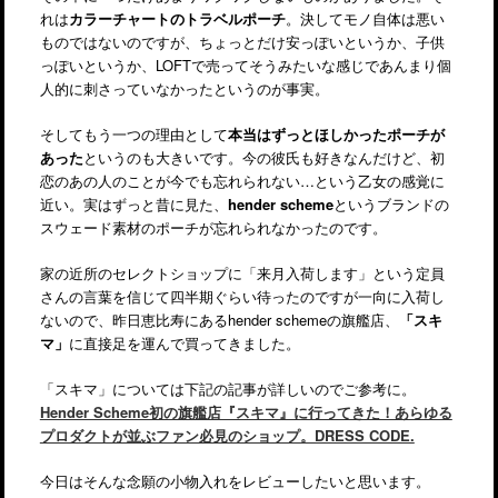
れは
カラーチャートのトラベルポーチ
。決してモノ自体は悪い
ものではないのですが、ちょっとだけ安っぽいというか、子供
っぽいというか、LOFTで売ってそうみたいな感じであんまり個
人的に刺さっていなかったというのが事実。
そしてもう一つの理由として
本当はずっとほしかったポーチが
あった
というのも大きいです。今の彼氏も好きなんだけど、初
恋のあの人のことが今でも忘れられない…という乙女の感覚に
近い。実はずっと昔に見た、
hender scheme
というブランドの
スウェード素材のポーチが忘れられなかったのです。
家の近所のセレクトショップに「来月入荷します」という定員
さんの言葉を信じて四半期ぐらい待ったのですが一向に入荷し
ないので、昨日恵比寿にあるhender schemeの旗艦店、
「スキ
マ」
に直接足を運んで買ってきました。
「スキマ」については下記の記事が詳しいのでご参考に。
Hender Scheme初の旗艦店『スキマ』に行ってきた！あらゆる
プロダクトが並ぶファン必見のショップ。DRESS CODE.
今日はそんな念願の小物入れをレビューしたいと思います。