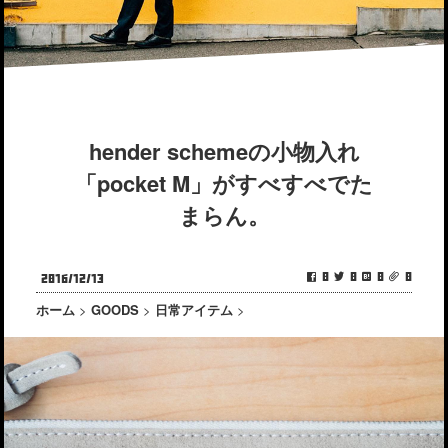
hender schemeの小物入れ
「pocket M」がすべすべでた
まらん。
0
0
0
0
2016/12/13
ホーム
>
GOODS
>
日常アイテム
>