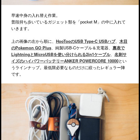
早速中身の入れ替え作業。
普段持ち歩いているガジェット類を「pocket M」の中に入れて
いきます。
上の画像の左から順に、
HooTooのUSB Type-C USBハブ
、
木目
のPokemon GO Plus
、純製USB-Cケーブル＆充電器、
裏表で
LightningとMicroUSBを使い分けられる2in1ケーブル
、
名刺サ
イズのハイパワーバッテリーANKER POWERCORE 10000
とい
うラインナップ。最低限必要なものだけに絞ったレギュラー陣
です。