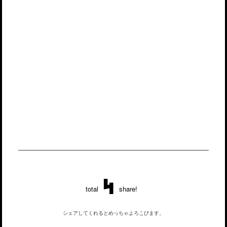
4
total
share!
シェアしてくれるとめっちゃよろこびます。