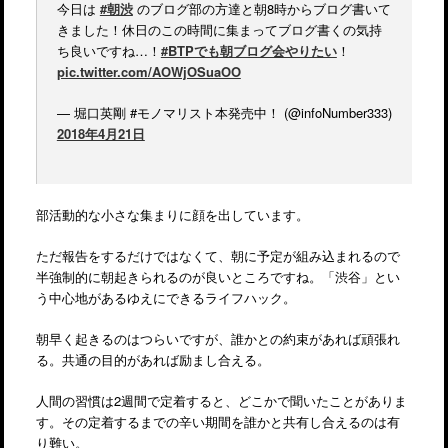
今日は
#朝渋
のブログ部の方達と朝8時からブログ書いて
きました！休日のこの時間に集まってブログ書くの気持
ち良いですね…！
#BTPでも朝ブログ会やりたい
！
pic.twitter.com/AOWjOSuaOO
— 堀口英剛 #モノマリスト本発売中！ (@infoNumber333)
2018年4月21日
部活動的な小さな集まりに顔を出しています。
ただ報告をするだけではなくて、朝に予定が組み込まれるので
半強制的に朝起きられるのが良いところですね。「渋谷」とい
う中心地があるゆえにできるライフハック。
朝早く起きるのはつらいですが、誰かとの約束があれば頑張れ
る。共通の目的があれば励まし合える。
人間の習慣は2週間で定着すると、どこかで聞いたことがありま
す。その定着するまでの辛い期間を誰かと共有し合えるのは有
り難い。