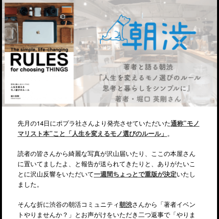
先月の14日にポプラ社さんより発売させていただいた
通称”モノ
マリスト本”こと「人生を変えるモノ選びのルール」
。
読者の皆さんから綺麗な写真が沢山届いたり、ここの本屋さん
に置いてましたよ、と報告が送られてきたりと、ありがたいこ
とに沢山反響をいただいて
一週間ちょっとで重版が決定
いたし
ました。
そんな折に渋谷の朝活コミュニティ
朝渋
さんから「著者イベン
トやりませんか？」とお声がけをいただき二つ返事で「やりま