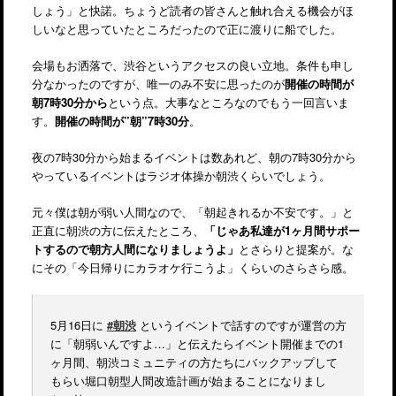
しょう」と快諾。ちょうど読者の皆さんと触れ合える機会がほ
しいなと思っていたところだったので正に渡りに船でした。
会場もお洒落で、渋谷というアクセスの良い立地。条件も申し
分なかったのですが、唯一のみ不安に思ったのが
開催の時間が
朝7時30分から
という点。大事なところなのでもう一回言いま
す。
開催の時間が”朝”7時30分
。
夜の7時30分から始まるイベントは数あれど、朝の7時30分から
やっているイベントはラジオ体操か朝渋くらいでしょう。
元々僕は朝が弱い人間なので、「朝起きれるか不安です。」と
正直に朝渋の方に伝えたところ、
「じゃあ私達が1ヶ月間サポー
トするので朝方人間になりましょうよ」
とさらりと提案が。な
にその「今日帰りにカラオケ行こうよ」くらいのさらさら感。
5月16日に
#朝渋
というイベントで話すのですが運営の方
に「朝弱いんですよ…」と伝えたらイベント開催までの1
ヶ月間、朝渋コミュニティの方たちにバックアップして
もらい堀口朝型人間改造計画が始まることになりまし