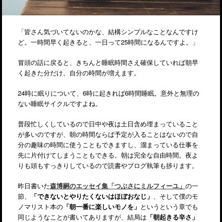
「皆さん気づいてないのかな、結構シンプルなことなんですけ
ど。一時間早く起きると、一日って25時間になるんですよ。」
冒頭の話に戻ると、きちんと睡眠時間さえ確保していれば朝早
く起きた分だけ、自分の時間が増えます。
24時に眠りについて、6時に起きれば6時間睡眠。意外と無理の
ない睡眠サイクルですよね。
普段忙しくしているので日中や夜は土日含め埋まっていること
が多いのですが、朝の時間ならば予定が入ることはないので自
分の趣味の時間に使うこともできますし、溜まっている仕事を
先に片付けてしまうこともできる。朝は完全な自由時間。夜よ
りも頭もすっきりしているので読書やブログ執筆も捗ります。
昨日書いた
森博嗣のエッセイ集「つぶさにミルフィーユ」
の一
節、
「できないとやりたくないはほぼおなじ」
、そして僕のモ
ノマリスト本の
「朝一番に楽しいモノを」
というという章でも
同じようなことが書いてありますが、結局は
「朝起きる辛さ」