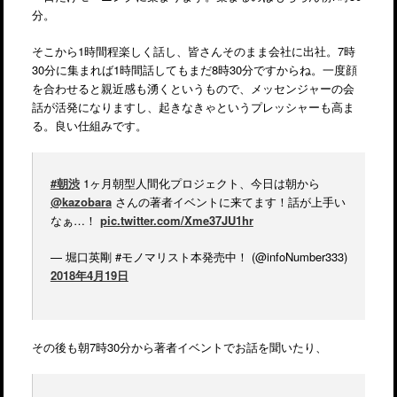
分。
そこから1時間程楽しく話し、皆さんそのまま会社に出社。7時
30分に集まれば1時間話してもまだ8時30分ですからね。一度顔
を合わせると親近感も湧くというもので、メッセンジャーの会
話が活発になりますし、起きなきゃというプレッシャーも高ま
る。良い仕組みです。
#朝渋
1ヶ月朝型人間化プロジェクト、今日は朝から
@kazobara
さんの著者イベントに来てます！話が上手い
なぁ…！
pic.twitter.com/Xme37JU1hr
— 堀口英剛 #モノマリスト本発売中！ (@infoNumber333)
2018年4月19日
その後も朝7時30分から著者イベントでお話を聞いたり、