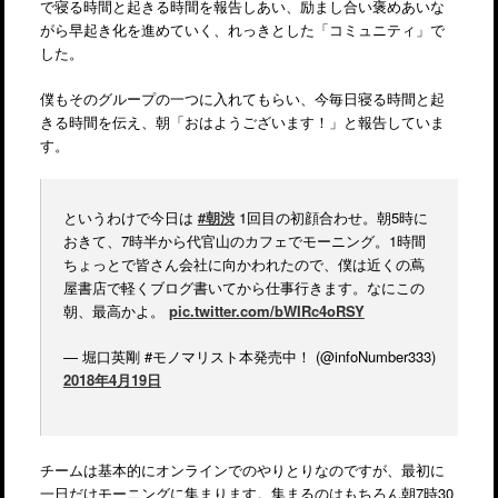
で寝る時間と起きる時間を報告しあい、励まし合い褒めあいな
がら早起き化を進めていく、れっきとした「コミュニティ」で
した。
僕もそのグループの一つに入れてもらい、今毎日寝る時間と起
きる時間を伝え、朝「おはようございます！」と報告していま
す。
というわけで今日は
#朝渋
1回目の初顔合わせ。朝5時に
おきて、7時半から代官山のカフェでモーニング。1時間
ちょっとで皆さん会社に向かわれたので、僕は近くの蔦
屋書店で軽くブログ書いてから仕事行きます。なにこの
朝、最高かよ。
pic.twitter.com/bWIRc4oRSY
— 堀口英剛 #モノマリスト本発売中！ (@infoNumber333)
2018年4月19日
チームは基本的にオンラインでのやりとりなのですが、最初に
一日だけモーニングに集まります。集まるのはもちろん朝7時30