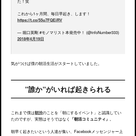
た！笑
これから1ヶ月間、毎日早起き、します！
https://t.co/55u7FQEiRV
— 堀口英剛 #モノマリスト本発売中！ (@infoNumber333)
2018年4月19日
気がつけば僕の朝活生活がスタートしていました。
”誰か”がいれば起きられる
これまで僕は
朝渋
のことを「朝にするイベント」と認識してい
たのですが、実態はそうではなく
「朝活コミュニティ」
。
朝早く起きたいという人達が集い、Facebookメッセンジャー上