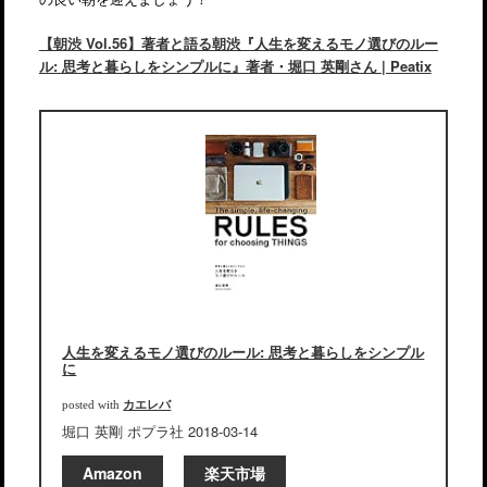
【朝渋 Vol.56】著者と語る朝渋『人生を変えるモノ選びのルー
ル: 思考と暮らしをシンプルに』著者・堀口 英剛さん | Peatix
人生を変えるモノ選びのルール: 思考と暮らしをシンプル
に
カエレバ
posted with
堀口 英剛 ポプラ社 2018-03-14
Amazon
楽天市場