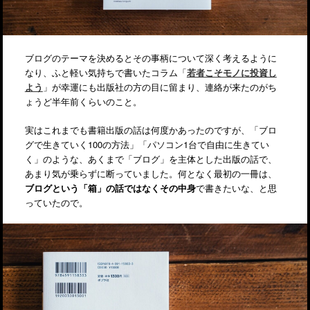
ブログのテーマを決めるとその事柄について深く考えるように
なり、ふと軽い気持ちで書いたコラム「
若者こそモノに投資し
よう
」が幸運にも出版社の方の目に留まり、連絡が来たのがち
ょうど半年前くらいのこと。
実はこれまでも書籍出版の話は何度かあったのですが、「ブロ
グで生きていく100の方法」「パソコン1台で自由に生きてい
く」のような、あくまで「ブログ」を主体とした出版の話で、
あまり気が乗らずに断っていました。何となく最初の一冊は、
ブログという「箱」の話ではなくその中身
で書きたいな、と思
っていたので。