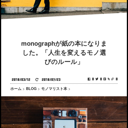
monographが紙の本になりま
した。「人生を変えるモノ選
びのルール」
0
0
4
0
2018/03/12
2018/07/23
ホーム
>
BLOG
>
モノマリスト本
>