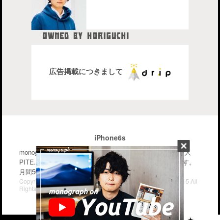
OWNED BY HORIGUCHI
HIDETAKA
中目黒在住のブロガー、28歳。
株式会社drip代表取締役社長
広告掲載につきまして
iPhone6s
monographはiPhone・Macなどのガジェットを中心に管理人
PITE.の気になるモノを幅広く紹介するブログメディアです。
月間50〜70万PV。気軽に楽しんで行って下さい。
Copyright© iPhone・Macの情報発信ブログ "monograph" , 2015 All
Rights Reserved.