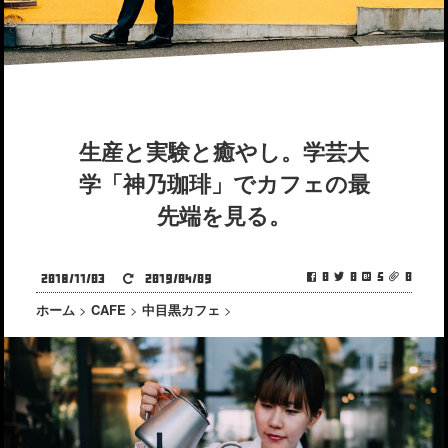
生産と実験と癒やし。学芸大
学「神乃珈琲」でカフェの最
先端を見る。
0
0
5
0
2018/11/03
2019/04/09
ホーム
>
CAFE
>
中目黒カフェ
>