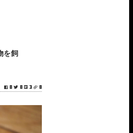
物を飼
0
0
3
0