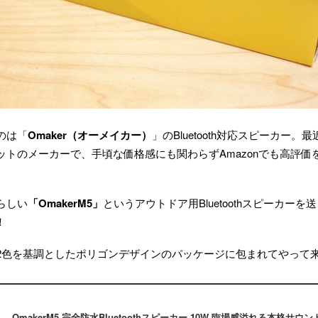
のは「
Omaker（オーメイカー）
」のBluetooth対応スピーカー
ットのメーカーで、手頃な価格感にも関わらずAmazonでも高評価
らしい
「OmakerM5」
というアウトドア用Bluetoothスピーカー
！
2色を基調としたポリゴンデザインのパッケージに包まれてやって
OmakerM5 完全防水Bluetoothスピーカー 10W 臨場感溢れる本格サ