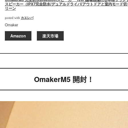
スピーカー（IPX7完全防水/デュアルドライバ/アウトドアと室内モード切
リーン
カエレバ
posted with
Omaker
Amazon
楽天市場
OmakerM5 開封！