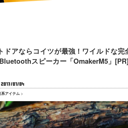
トドアならコイツが最強！ワイルドな完
Bluetoothスピーカー「OmakerM5」[PR
017/01/04
楽系アイテム
>