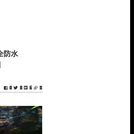
全防水
]
0
0
6
0