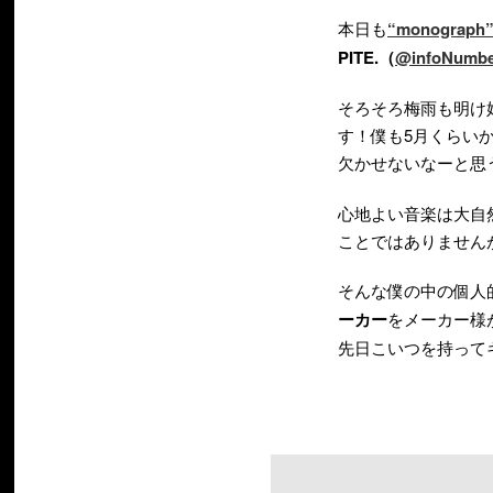
本日も
“monograph
PITE.（
@infoNumbe
そろそろ梅雨も明け
す！僕も5月くらい
欠かせないなーと思
心地よい音楽は大自
ことではありません
そんな僕の中の個人
ーカー
をメーカー様
先日こいつを持って