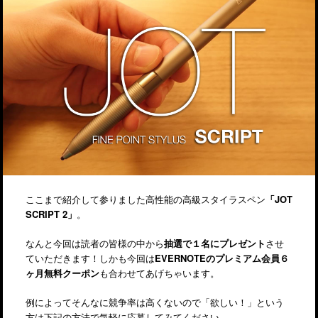
ここまで紹介して参りました高性能の高級スタイラスペン
「JOT
SCRIPT 2」
。
なんと今回は読者の皆様の中から
抽選で１名にプレゼント
させ
ていただきます！しかも今回は
EVERNOTEのプレミアム会員６
ヶ月無料クーポン
も合わせてあげちゃいます。
例によってそんなに競争率は高くないので「欲しい！」という
方は下記の方法で気軽に応募してみてください。