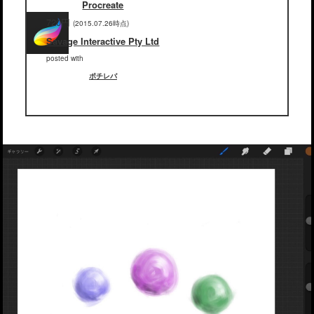
Procreate
720円
(2015.07.26時点)
Savage Interactive Pty Ltd
posted with
ポチレバ