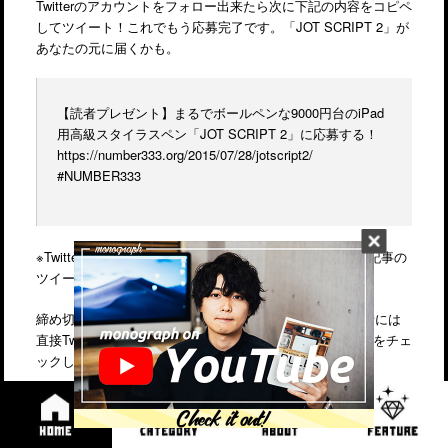
Twitterのアカウントをフォロー出来たら次に下記の内容をコピペ
してツイート！これでもう応募完了です。「JOT SCRIPT 2」が
あなたの元に届くかも。
【読者プレゼント】まるでボールペンな9000円台のiPad
用高級スタイラスペン「JOT SCRIPT 2」に応募する！
https://number333.org/2015/07/28/jotscript2/
#NUMBER333
※Twitterアカウントを既にフォローして下さっている方は記事の
ツイートだけでエントリー可能です。
締め切りはちょうど一週間後の来週
8月4日（火）
！当選者には
直接Twitterからご連絡させていただきますのでメッセージをチェ
ックしておいて下さい。
それではご応募、お待ちしておりまーす！