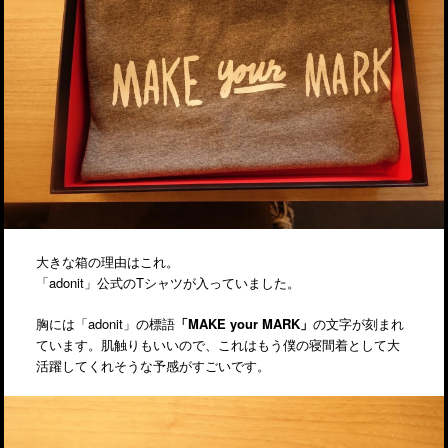
大きな箱の理由はこれ。
「adonit」公式のTシャツが入っていました。
胸には「adonit」の標語
「MAKE your MARK」
の文字が刻まれ
ています。肌触りもいいので、これはもう僕の寝間着として大
活躍してくれそうな予感がすごいです。