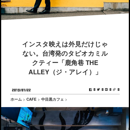
インスタ映えは外見だけじゃ
ない。台湾発のタピオカミル
クティー「鹿角巷 THE
ALLEY（ジ・アレイ）」
0
0
0
0
2019/01/22
ホーム
>
CAFE
>
中目黒カフェ
>