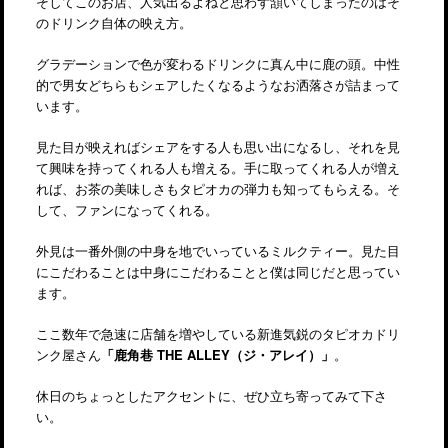
そしてこのお店、人気出るよねと思わず頷いてしまったのはそ
のドリンク自体の映え方。
グラデーションで色が変わるドリンクに真ん中に鹿の頭。中性
的で男女どちらもシェアしたくなるようなお洒落さが詰まって
います。
見た目が映えればシェアをする人も思い出になるし、それを見
て興味を持ってくれる人も増える。手に取ってくれる人が増え
れば、お茶の美味しさもタピオカの弾力も知ってもらえる。そ
して、ファンになってくれる。
外見は一番外側の中身を地でいっているミルクティー。見た目
にこだわることは中身にこだわることと僕は同じだと思ってい
ます。
ここ数年で急速に店舗を増やしている新進気鋭のタピオカドリ
ンク屋さん
「鹿角巷 THE ALLEY（ジ・アレイ）」
。
休日のちょっとしたアクセントに、ぜひ立ち寄ってみて下さ
い。