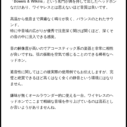
「Bowers & Wilkins」という名門が満を持して出したヘッドホン
なだけあり、ワイヤレスとは思えないほど音質は良いです。
高温から低音まで満遍なく鳴りが良く、バランスのとれたサウ
ンド。
特に中音域の広がりが優秀で注意深く聞けば聞くほど、深くそ
の音の中に没入できる感覚。
音の解像度が高いのでアコースティック系の楽器と非常に相性
が良いですね。弦の振動を空気で感じることのできる稀有なヘ
ッドホン。
遮音性に関してはこの後実際の使用例でもお伝えしますが、完
璧と絶賛できるほど高くはなく全くの静音という環境にはなり
ません。
嫌味が無くオールラウンダー的に使える一台。ワイヤレスのヘ
ッドホンでここまで精細な音場を作り上げているのは流石とし
か言いようがありませんね。