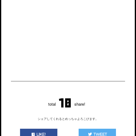
10
total
share!
シェアしてくれるとめっちゃよろこびます。
LIKE!
TWEET