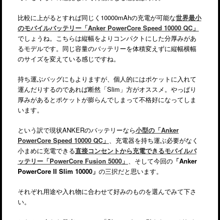
比較に上がるとすれば同じく10000mAhの充電が可能な
世界最小
のモバイルバッテリー「Anker PowerCore Speed 10000 QC」
でしょうね。こちらは縦幅をよりコンパクトにした分厚みがあ
るモデルです。同じ容量のバッテリーを体積変えずに縦幅横幅
のサイズを変えている感じですね。
持ち運ぶバッグにもよりますが、個人的にはポケットに入れて
運んだりするのであれば断然「Slim」方がオススメ。やっぱり
厚みがあるとポケットが膨らんでしまって不格好になってしま
います。
という訳で現状ANKERのバッテリーなら
小型の「Anker
PowerCore Speed 10000 QC」
、充電器を持ち運ぶ必要がなく
小まめに充電できる
直接コンセントから充電できるモバイルバ
ッテリー「PowerCore Fusion 5000」
、そして今回の
「Anker
PowerCore II Slim 10000」
の三択だと思います。
それぞれ用途や入れ物に合わせて好みのものを選んでみて下さ
い。