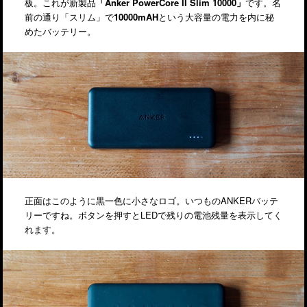
板。これが新製品
「Anker PowerCore II Slim 10000」
です。名
前の通り「スリム」で
10000mAH
という大容量の電力を内に秘
めたバッテリー。
正面はこのように黒一色に小さなロゴ。いつものANKERバッテ
リーですね。ボタンを押すとLEDで残りの電池残量を表示してく
れます。