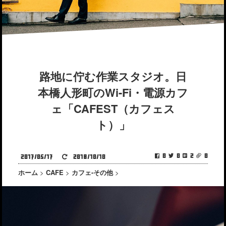
路地に佇む作業スタジオ。日
本橋人形町のWi-Fi・電源カフ
ェ「CAFEST（カフェス
ト）」
0
0
2
0
2017/05/17
2018/10/10
ホーム
>
CAFE
>
カフェ-その他
>