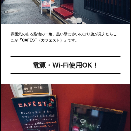
雰囲気のある路地の一角、黒い壁に赤いのぼり旗が見えたらこ
こが
「CAFEST（カフェスト）」
です。
電源・Wi-Fi使用OK！