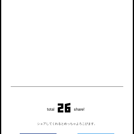
26
total
share!
シェアしてくれるとめっちゃよろこびます。