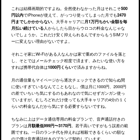
これは結構画期的ですよね。全然使わなかった月はそれこそ
500
円以内
でiPhoneが使えて、がっつり使ってしまった月でも
2470
円までしかかからない
。大手キャリアに
月1万円ちかい金額を毎
月払い続けている
人からしたら目からウロコの料金なんじゃな
いでしょうか。これだけ安く抑えられるんですからもうSIMフリ
ーに変えない理由がないですよ。
それこそ家にWi-Fiがある人なんかは家で重めのファイルを落と
し、そとではメールチェック程度で済ます、みたいな使い方を
すれば携帯代自体は
1000円くらい
で済みますからね。
月の通信量もマイページから逐次チェックできるので知らぬ間
に使いすぎているなんてこともなし。僕は月に1000円、2000円
の差でいちいち気にするのもあれなので気にせずガンガン使っ
ていますが。むしろどれだけ使っても大手キャリアの4分の１く
らいの料金なんだから気にする必要すらないですね。
ちなみに上はデータ通信専用の料金プランで、音声通話付きの
プランは
月額最低999円〜3170円
。若干高いですがもう誤差の範
囲ですね。一日のランチ代を抑えれば相殺できるくらいの額な
ので僕は音声通話付きのプランで契約しています。