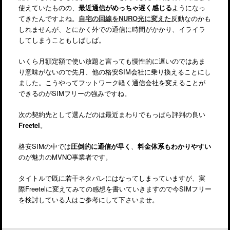
使えていたものの、
最近通信がめっちゃ遅く感じる
ようになっ
てきたんですよね。
自宅の回線をNURO光に変えた
反動なのかも
しれませんが、とにかく外での通信に時間がかかり、イライラ
してしまうこともしばしば。
いくら月額定額で使い放題と言っても慢性的に遅いのではあま
り意味がないので先月、他の格安SIM会社に乗り換えることにし
ました。こうやってフットワーク軽く通信会社を変えることが
できるのがSIMフリーの強みですね。
次の契約先として選んだのは最近まわりでもっぱら評判の良い
Freetel
。
格安SIMの中では
圧倒的に通信が早く
、
料金体系もわかりやすい
のが魅力のMVNO事業者です。
タイトルで既に若干ネタバレにはなってしまっていますが、実
際Freetelに変えてみての感想を書いていきますので今SIMフリー
を検討している人はご参考にして下さいませ。