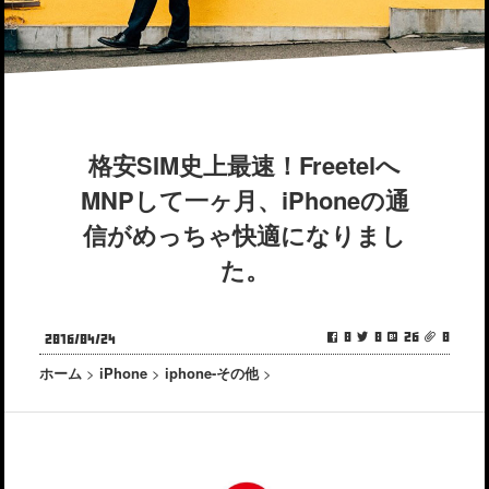
格安SIM史上最速！Freetelへ
MNPして一ヶ月、iPhoneの通
信がめっちゃ快適になりまし
た。
0
0
26
0
2016/04/24
ホーム
>
iPhone
>
iphone-その他
>