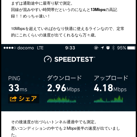
まずは通勤途中に最寄り駅で測定。
回線が混みやすい時間帯だというのになんと
13Mbps
の高記
録！！めっちゃ速い！
10Mbpsを超えていればかなり快適に使えるラインなので、定常
的にこれくらいの速度が出てくれるなら万々歳。
その後速度が出づらいトンネル通過中でも測定。
悪いコンディションの中でも２Mbps後半の速度が出ていまし
た。