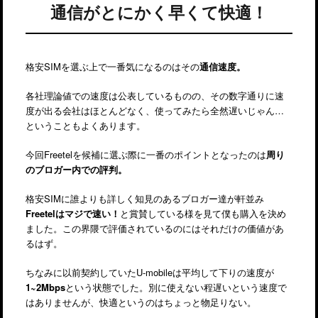
通信がとにかく早くて快適！
格安SIMを選ぶ上で一番気になるのはその
通信速度。
各社理論値での速度は公表しているものの、その数字通りに速
度が出る会社はほとんどなく、使ってみたら全然遅いじゃん…
ということもよくあります。
今回Freetelを候補に選ぶ際に一番のポイントとなったのは
周り
のブロガー内での評判。
格安SIMに誰よりも詳しく知見のあるブロガー達が軒並み
Freetelはマジで速い！
と賞賛している様を見て僕も購入を決め
ました。この界隈で評価されているのにはそれだけの価値があ
るはず。
ちなみに以前契約していたU-mobileは平均して下りの速度が
1~2Mbps
という状態でした。別に使えない程遅いという速度で
はありませんが、快適というのはちょっと物足りない。