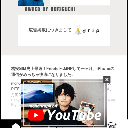
OWNED BY HORIGUCHI
HIDETAKA
中目黒在住のブロガー、28歳。
株式会社drip代表取締役社長
広告掲載につきまして
格安SIM史上最速！FreetelへMNPして一ヶ月、iPhoneの
通信がめっちゃ快適になりました。
monographはiPhone・Macなどのガジェットを中心に管理人
PITE.の気になるモノを幅広く紹介するブログメディアです。
月間50〜70万PV。気軽に楽しんで行って下さい。
Copyright© iPhone・Macの情報発信ブログ "monograph" , 2016 All
Rights Reserved.