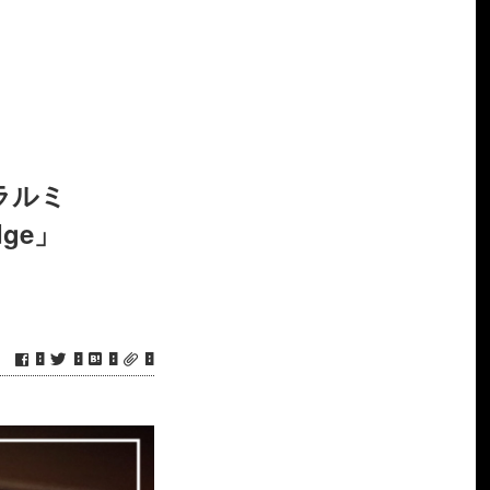
ラルミ
dge」
0
0
0
0