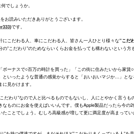
は何でしょうか。
”
をお読みいただきありがとうございます。
r333
)
です。
計にこだわる人、車にこだわる人、皆さん一人ひとり様々な
”こだ
分の”こだわり”のためならいくらお金を払っても構わないという方
「ボーナスで○百万の時計を買った」「この街に住みたいから家賃
」といったような普通の感覚からすると「おいおいマジか…」とな
まに見かけます。
”こだわり”なので人と比べるものでもないし、人にとやかく言うも
きなものにお金を使えばいいんです。僕もApple製品だったら今の
いたことでしょう。むしろ高級感が増して更に満足度が高まってい
わり”を持つ僕達ですが、まだそれほど”こだわりまくっている人”を