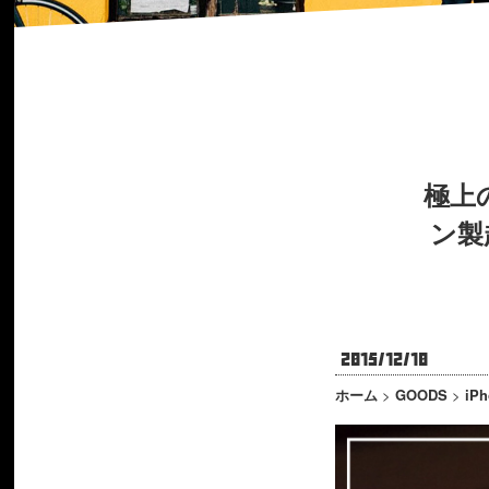
極上
ン製超
2015/12/10
ホーム
>
GOODS
>
iP