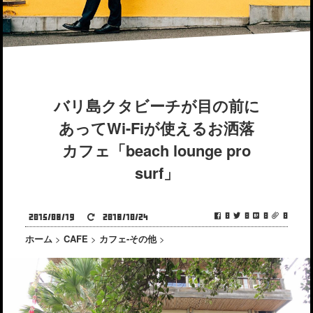
バリ島クタビーチが目の前に
あってWi-Fiが使えるお洒落
カフェ「beach lounge pro
surf」
0
0
0
0
2015/08/19
2018/10/24
ホーム
>
CAFE
>
カフェ-その他
>