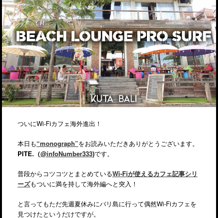
ついにWi-Fiカフェ海外進出！
本日も
“monograph”
をお読みいただきありがとうございます。
PITE.（
@infoNumber333
)
です。
普段からコツコツとまとめている
Wi-Fiが使えるカフェ記事シリ
ーズ
もついに満を持して海外編へと突入！
と言ってもただ先週夏休みにバリ島に行って偶然Wi-Fiカフェを
見つけたというだけですが。