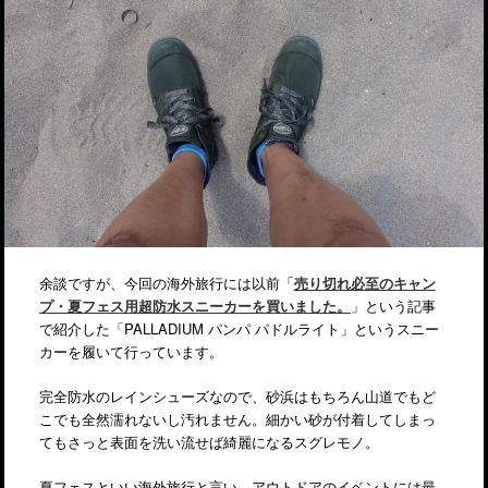
余談ですが、今回の海外旅行には以前「
売り切れ必至のキャン
プ・夏フェス用超防水スニーカーを買いました。
」という記事
で紹介した「PALLADIUM パンパ パドルライト」というスニー
カーを履いて行っています。
完全防水のレインシューズなので、砂浜はもちろん山道でもど
こでも全然濡れないし汚れません。細かい砂が付着してしまっ
てもさっと表面を洗い流せば綺麗になるスグレモノ。
夏フェスといい海外旅行と言い、アウトドアのイベントには最