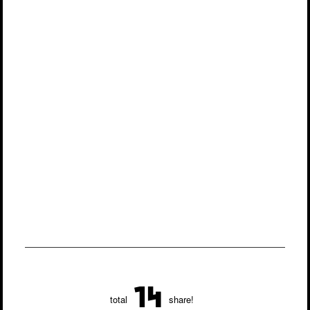
14
total
share!