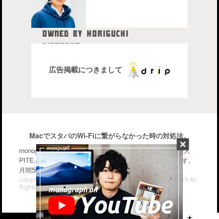
OWNED BY HORIGUCHI
HIDETAKA
中目黒在住のブロガー、28歳。
株式会社drip代表取締役社長
広告掲載につきまして
MacでスタバのWi-Fiに繋がらなかった時の対処法。
monographはiPhone・Macなどのガジェットを中心に管理人
PITE.の気になるモノを幅広く紹介するブログメディアです。
月間50〜70万PV。気軽に楽しんで行って下さい。
Copyright© iPhone・Macの情報発信ブログ "monograph" , 2015 All
Rights Reserved.