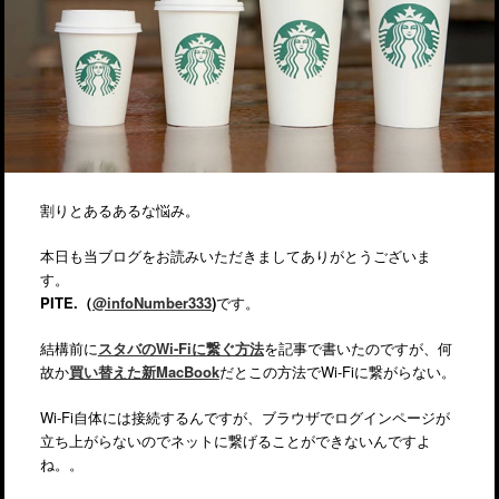
割りとあるあるな悩み。
本日も当ブログをお読みいただきましてありがとうございま
す。
PITE.（
@infoNumber333
)
です。
結構前に
スタバのWi-Fiに繋ぐ方法
を記事で書いたのですが、何
故か
買い替えた新MacBook
だとこの方法でWi-Fiに繋がらない。
Wi-Fi自体には接続するんですが、ブラウザでログインページが
立ち上がらないのでネットに繋げることができないんですよ
ね。。