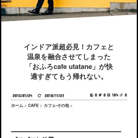
インドア派超必見！カフェと
温泉を融合させてしまった
「おふろcafe utatane」が快
適すぎてもう帰れない。
0
0
184
0
2015/01/24
2018/11/27
ホーム
>
CAFE
>
カフェ-その他
>