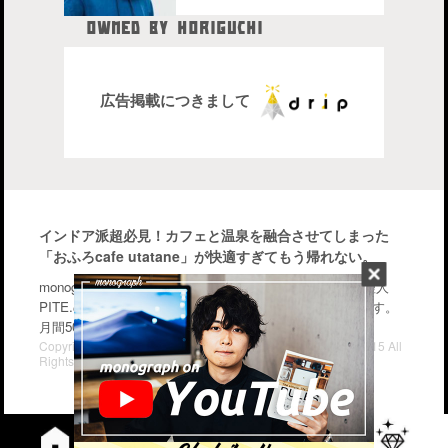
OWNED BY HORIGUCHI
HIDETAKA
中目黒在住のブロガー、28歳。
株式会社drip代表取締役社長
広告掲載につきまして
インドア派超必見！カフェと温泉を融合させてしまった
「おふろcafe utatane」が快適すぎてもう帰れない。
monographはiPhone・Macなどのガジェットを中心に管理人
PITE.の気になるモノを幅広く紹介するブログメディアです。
月間50〜70万PV。気軽に楽しんで行って下さい。
Copyright© iPhone・Macの情報発信ブログ "monograph" , 2015 All
Rights Reserved.