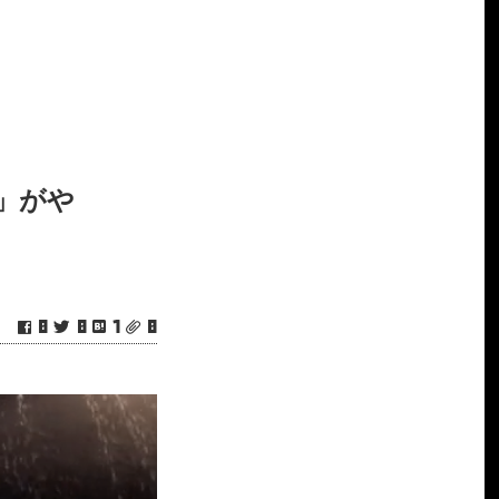
a」がや
0
0
1
0