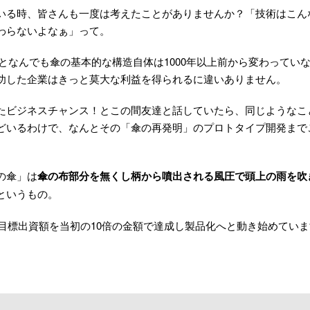
いる時、皆さんも一度は考えたことがありませんか？「技術はこん
わらないよなぁ」って。
んによるとなんでも傘の基本的な構造自体は1000年以上前から変わって
功した企業はきっと莫大な利益を得られるに違いありません。
たビジネスチャンス！とこの間友達と話していたら、同じようなこ
どいるわけで、なんとその「傘の再発明」のプロトタイプ開発まで
の傘」は
傘の布部分を無くし柄から噴出される風圧で頭上の雨を吹
というもの。
目標出資額を当初の10倍の金額で達成し製品化へと動き始めていま