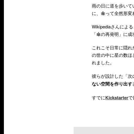
雨の日に道を歩いて
に、傘って全然形変
Wikipediaさ
「傘の再発明」に成
これこそ日常に隠れ
の世の中に星の数ほ
れました。
彼らが設計した「次
ない空間を作り出す
すでに
Kickstarter
で