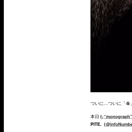
ついに…ついに「傘
本日も
“monograph
PITE.（
@infoNumbe