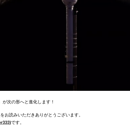
」が次の形へと進化します！
”
をお読みいただきありがとうございます。
r333
)
です。