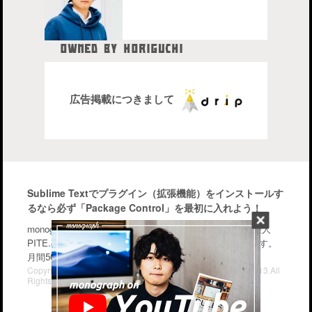
OWNED BY HORIGUCHI
HIDETAKA
中目黒在住のブロガー、28歳。
株式会社drip代表取締役社長
広告掲載につきまして
Sublime Textでプラグイン（拡張機能）をインストールす
るなら必ず「Package Control」を最初に入れよう！
monographはiPhone・Macなどのガジェットを中心に管理人
PITE.の気になるモノを幅広く紹介するブログメディアです。
月間50〜70万PV。気軽に楽しんで行って下さい。
Copyright© iPhone・Macの情報発信ブログ "monograph" , 2013 All
Rights Reserved.