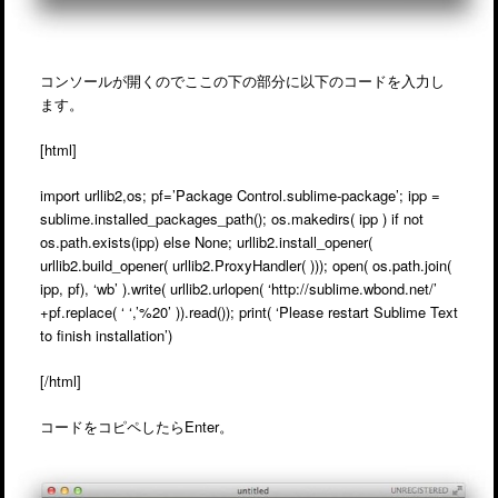
コンソールが開くのでここの下の部分に以下のコードを入力し
ます。
[html]
import urllib2,os; pf=’Package Control.sublime-package’; ipp =
sublime.installed_packages_path(); os.makedirs( ipp ) if not
os.path.exists(ipp) else None; urllib2.install_opener(
urllib2.build_opener( urllib2.ProxyHandler( ))); open( os.path.join(
ipp, pf), ‘wb’ ).write( urllib2.urlopen( ‘http://sublime.wbond.net/’
+pf.replace( ‘ ‘,’%20’ )).read()); print( ‘Please restart Sublime Text
to finish installation’)
[/html]
コードをコピペしたらEnter。