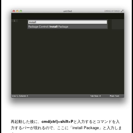
再起動した後に、
cmd(ctrl)+shift+P
と入力するとコマンドを入
力するバーが現れるので、ここに「install Package」と入力しま