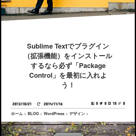
Sublime Textでプラグイン
（拡張機能）をインストール
するなら必ず「Package
Control」を最初に入れよ
う！
0
0
10
0
2013/10/21
2014/11/16
ホーム
>
BLOG
>
WordPress
>
デザイン
>