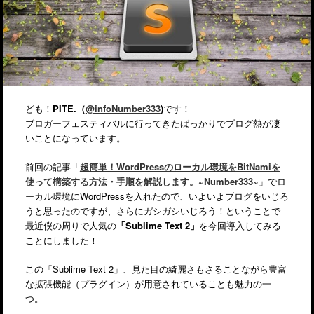
ども！
PITE.（
@infoNumber333
)
です！
ブロガーフェスティバルに行ってきたばっかりでブログ熱が凄
いことになっています。
前回の記事「
超簡単！WordPressのローカル環境をBitNamiを
使って構築する方法・手順を解説します。~Number333~
」でロ
ーカル環境にWordPressを入れたので、いよいよブログをいじろ
うと思ったのですが、さらにガシガシいじろう！ということで
最近僕の周りで人気の
「Sublime Text 2」
を今回導入してみる
ことにしました！
この「Sublime Text 2」、見た目の綺麗さもさることながら豊富
な拡張機能（プラグイン）が用意されていることも魅力の一
つ。