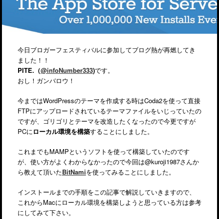
今日ブロガーフェスティバルに参加してブログ熱が再燃してき
ました！！
PITE.（
@infoNumber333
)
です。
おし！ガンバロウ！
今まではWordPressのテーマを作成する時はCoda2を使って直接
FTPにアップロードされているテーマファイルをいじっていたの
ですが、ゴリゴリとテーマを改造したくなったので今更ですが
PCに
ローカル環境を構築
することにしました。
これまでもMAMPというソフトを使って構築していたのです
が、使い方がよくわからなかったので今回は@kuroji1987さんか
ら教えて頂いた
BitNami
を使ってみることにしました。
インストールまでの手順をこの記事で解説していきますので、
これからMacにローカル環境を構築しようと思っている方は参考
にしてみて下さい。