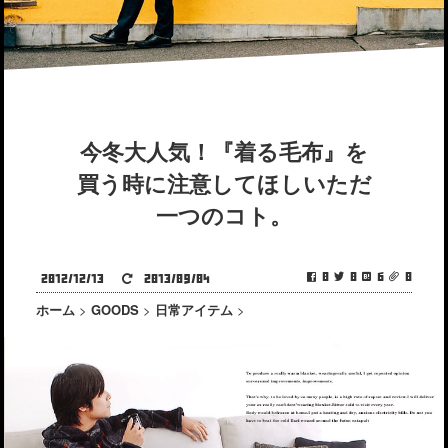
今冬大人気！『着る毛布』を
買う時に注意してほしいただ
一つのコト。
0
0
6
0
2012/12/13
2013/09/04
ホーム
>
GOODS
>
日常アイテム
>