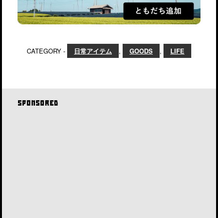
CATEGORY -
日常アイテム
,
GOODS
,
LIFE
SPONSORED