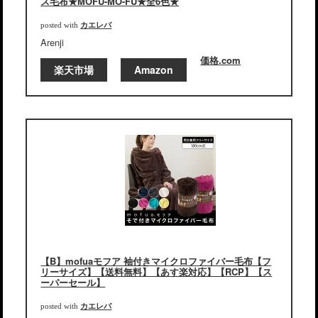
ス毛布★MOFU-MO-FU★全6色★
カエレバ
posted with
Arenji
価格.com
楽天市場
Amazon
【B】mofuaモフア 袖付きマイクロファイバー毛布【フ
リーサイズ】【送料無料】【あす楽対応】【RCP】【ス
ーパーセール】
カエレバ
posted with