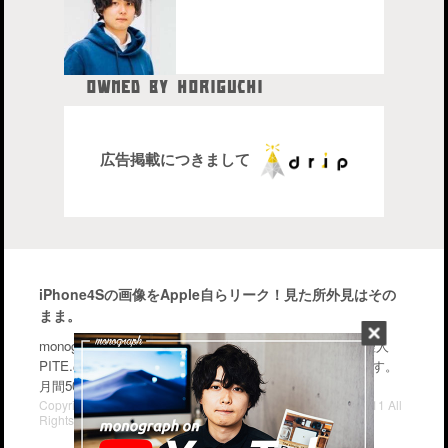
OWNED BY HORIGUCHI
HIDETAKA
中目黒在住のブロガー、28歳。
株式会社drip代表取締役社長
広告掲載につきまして
iPhone4Sの画像をApple自らリーク！見た所外見はその
まま。
monographはiPhone・Macなどのガジェットを中心に管理人
PITE.の気になるモノを幅広く紹介するブログメディアです。
月間50〜70万PV。気軽に楽しんで行って下さい。
Copyright© iPhone・Macの情報発信ブログ "monograph" , 2011 All
Rights Reserved.