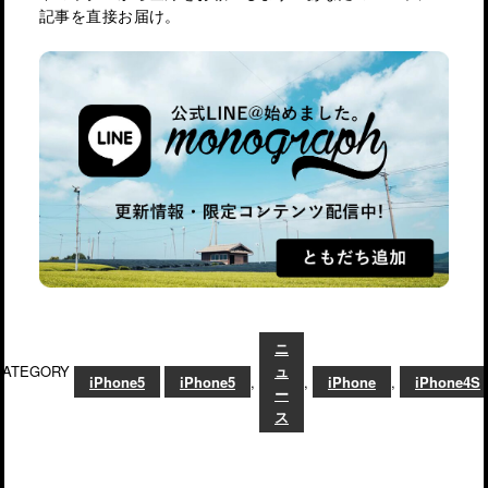
記事を直接お届け。
ニ
CATEGORY
ュ
iPhone5
iPhone5
,
,
iPhone
,
iPhone4S
ー
ス