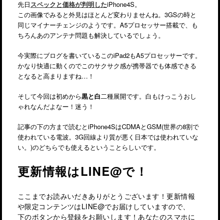
先日
スペックと価格が判明した
iPhone4S。
この画像でみると外見はほとんど変わりませんね。3GSの時と
同じマイナーチェンジのようです。A5プロセッサー搭載で、も
ちろんあのアンテナ問題も解決しているでしょう。
今実際にブログを書いているこのiPad2もA5プロセッサーです。
かなり快適に動くのでこのサクサク感が携帯器でも体感できる
となると高まりますね…！
そして今回は初めから
黒と白
二種展開です。白もけっこうおし
ゃれなんだよなー！迷う！
記事の下の方まで読むとiPhone4SはCDMAとGSM(世界の8割で
使われている電波。3G回線より質が悪く日本では使われていな
い。)のどちらでも使えるということらしいです。
更新情報はLINE@で！
ここまでお読みいだきありがとうございます！更新情報
や限定コンテンツはLINE@でお届けしていますので、
下のボタンから登録をお願いします！あなたのスマホに