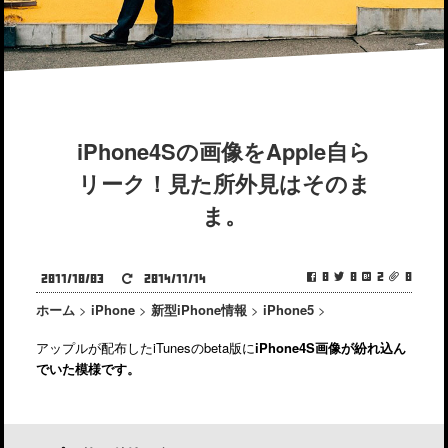
iPhone4Sの画像をApple自ら
リーク！見た所外見はそのま
ま。
0
0
2
0
2011/10/03
2014/11/14
ホーム
>
iPhone
>
新型iPhone情報
>
iPhone5
>
アップルが配布したiTunesのbeta版に
iPhone4S画像が紛れ込ん
でいた模様です。