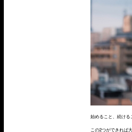
始めること、続ける
この2つができれば