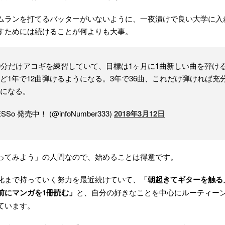
ムランを打てるバッターがいないように、一夜漬けで良い大学に入
すためには続けることが何よりも大事。
0分だけアコギを練習していて、目標は1ヶ月に1曲新しい曲を弾け
ど1年で12曲弾けるようになる。3年で36曲、これだけ弾ければ充
になる。
So 発売中！ (@infoNumber333)
2018年3月12日
ってみよう」の人間なので、始めることは得意です。
化まで持っていく努力を最近続けていて、
「朝起きてギターを触る
前にマンガを1冊読む」
と、自分の好きなことを中心にルーティー
ています。