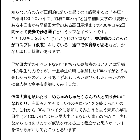
知らない方の方が圧倒的に多いと思うので説明すると「本庄〜
早稲田100キロハイク」通称”100ハイ”とは早稲田大学の付属校が
ある本庄市から早稲田大学のある高田馬場までの100キロを2日
間かけて
徒歩で歩き通す
というタフなイベントです。
ただ100キロを歩くだけというわけではなく、
参加者のほとんど
がコスプレ（仮装）
をしている、
途中で体育祭がある
など、か
なり珍しい特徴があります。
早稲田大学のイベントなのでもちろん参加者のほとんどは早稲
田の学生なのですが、一度学生の時に参加した100ハイがとても
楽しかったのと、とりあえずおもしろい遊びがしたかったので
社会人枠で今年も参加してみました。
仮装大賞を頂いたり、めちゃめちゃたくさんの人と知り合いに
なれたり、
今回もとても楽しい100キロハイクを終えられたの
で、これから100キロハイクに参加してみようと思う未来の早稲
田生（と100ハイに出たい早大生じゃない人達）のために、少し
ながらではありますが仮装を考える上で役立つと思うポイント
を僕から紹介しておこうと思います。