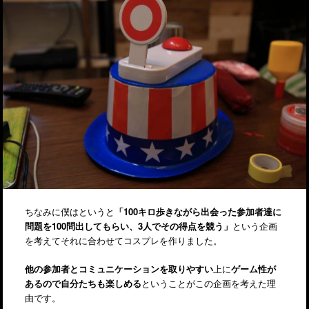
ちなみに僕はというと
「100キロ歩きながら出会った参加者達に
問題を100問出してもらい、3人でその得点を競う」
という企画
を考えてそれに合わせてコスプレを作りました。
他の参加者とコミュニケーションを取りやすい
上に
ゲーム性が
あるので自分たちも楽しめる
ということがこの企画を考えた理
由です。