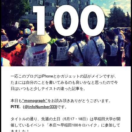
一応このブログはiPhoneとかガジェットの話がメインですが、
たまには自分のことを書いてみるのも良いかなと思ったので今
日はいつもと少しテイストの違った記事を。
本日も
“monograph”
をお読み頂きありがとうございます。
PITE.（
@infoNumber333
)
です。
タイトルの通り、先週の土日（5月17・18日）は早稲田大学が開
催しているイベント「本庄〜早稲田100キロハイク」に参加して
きました！