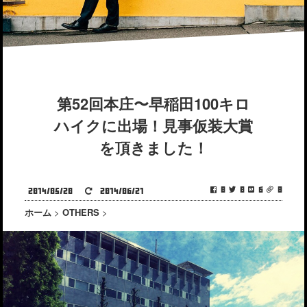
第52回本庄〜早稲田100キロ
ハイクに出場！見事仮装大賞
を頂きました！
0
0
6
0
2014/05/20
2014/06/21
ホーム
>
OTHERS
>