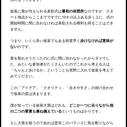
仮装に賞が与えられる表彰式は
最初の休憩所
なのですが、スタ
ート地点からここまでですでに10キロ以上ある歩く上に、式の
開始時間に間に合わなければ表彰される権利も得ることはでき
ません。
つまり、いくら良い仮装でもある程度早く
歩けなければ意味が
ない
のです。
賞を取れそうだったのに式に間に合わなかったからダメでし
た、みたいな参加者がたくさんいたのでこれから考える人は
「ちゃんと歩けるか」ということも視野に入れて仮装を考えて
みてください。
この「アイデア」「クオリティ」「歩きやすさ」の掛け合わせ
で仮装の質は決まります。
僕が知っている仮装大賞はどれも、
どこか一つに尖りながら他
の二つの要素も兼ね備えている
というものばかりです。
もし大賞を狙うのであれば是非このバランスに気を配りながら