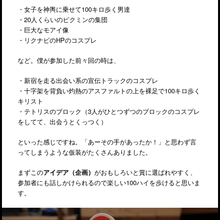
・女子を神輿に乗せて100キロ歩く男達
・20人くらいのピクミンの集団
・巨大なモアイ像
・リクナビのHPのコスプレ
など。僕が参加した前々回の時は、
・新宿を走る出会い系の宣伝トラックのコスプレ
・十字架を背負い灼熱のアスファルトの上を裸足で100キロ歩く
キリスト
・テトリスのブロック（3人がひとつずつのブロックのコスプレ
をしてて、出会うとくっつく）
といった感じですね。「あーその手があったか！」と思わず言
ってしまうような仮装がたくさんありました。
まずこの
アイデア（企画）
がおもしろいと賞に選ばれやすく、
参加者にも話しかけられるので楽しい100ハイを歩けると思いま
す。