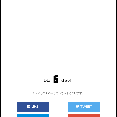
6
total
share!
シェアしてくれるとめっちゃよろこびます。
LIKE!
TWEET