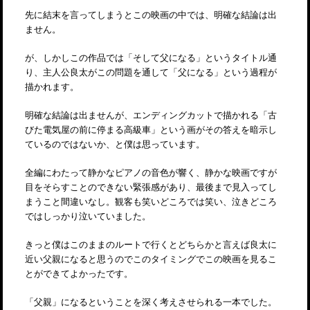
先に結末を言ってしまうとこの映画の中では、明確な結論は出
ません。
が、しかしこの作品では「そして父になる」というタイトル通
り、主人公良太がこの問題を通して「父になる」という過程が
描かれます。
明確な結論は出ませんが、エンディングカットで描かれる「古
びた電気屋の前に停まる高級車」という画がその答えを暗示し
ているのではないか、と僕は思っています。
全編にわたって静かなピアノの音色が響く、静かな映画ですが
目をそらすことのできない緊張感があり、最後まで見入ってし
まうこと間違いなし。観客も笑いどころでは笑い、泣きどころ
ではしっかり泣いていました。
きっと僕はこのままのルートで行くとどちらかと言えば良太に
近い父親になると思うのでこのタイミングでこの映画を見るこ
とができてよかったです。
「父親」になるということを深く考えさせられる一本でした。