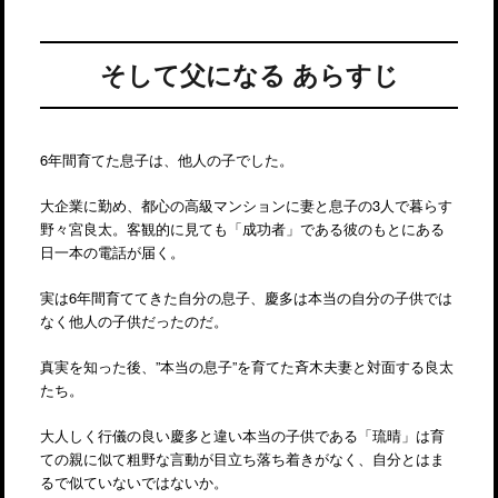
そして父になる あらすじ
6年間育てた息子は、他人の子でした。
大企業に勤め、都心の高級マンションに妻と息子の3人で暮らす
野々宮良太。客観的に見ても「成功者」である彼のもとにある
日一本の電話が届く。
実は6年間育ててきた自分の息子、慶多は本当の自分の子供では
なく他人の子供だったのだ。
真実を知った後、”本当の息子”を育てた斉木夫妻と対面する良太
たち。
大人しく行儀の良い慶多と違い本当の子供である「琉晴」は育
ての親に似て粗野な言動が目立ち落ち着きがなく、自分とはま
るで似ていないではないか。