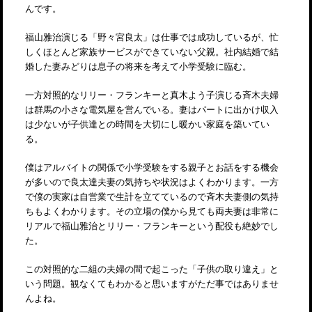
んです。
福山雅治演じる「野々宮良太」は仕事では成功しているが、忙
しくほとんど家族サービスができていない父親。社内結婚で結
婚した妻みどりは息子の将来を考えて小学受験に臨む。
一方対照的なリリー・フランキーと真木よう子演じる斉木夫婦
は群馬の小さな電気屋を営んでいる。妻はパートに出かけ収入
は少ないが子供達との時間を大切にし暖かい家庭を築いてい
る。
僕はアルバイトの関係で小学受験をする親子とお話をする機会
が多いので良太達夫妻の気持ちや状況はよくわかります。一方
で僕の実家は自営業で生計を立てているので斉木夫妻側の気持
ちもよくわかります。その立場の僕から見ても両夫妻は非常に
リアルで福山雅治とリリー・フランキーという配役も絶妙でし
た。
この対照的な二組の夫婦の間で起こった「子供の取り違え」と
いう問題。観なくてもわかると思いますがただ事ではありませ
んよね。