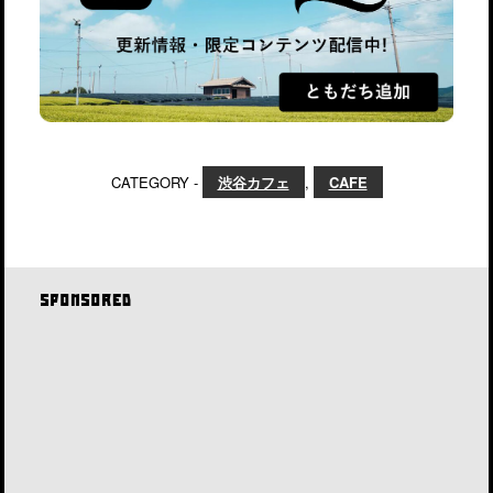
CATEGORY -
渋谷カフェ
,
CAFE
SPONSORED