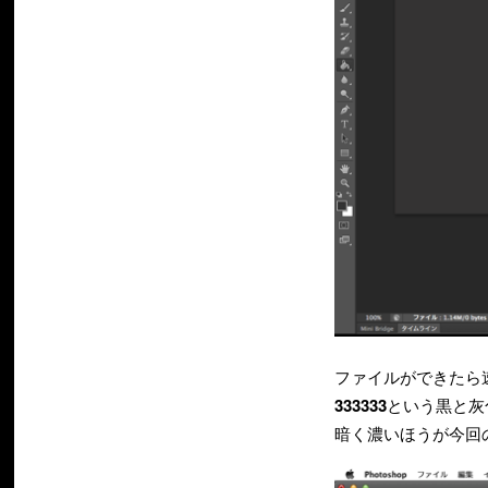
ファイルができたら
333333
という黒と灰
暗く濃いほうが今回