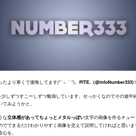
たより寒くて後悔してます(*´﹃｀*)。
PITE.（@infoNumber333)
hopを少しずつすこーしずつ勉強しています。せっかくなのでその途
いてみようかと。
うな
立体感があってちょっとメタルっぽい
文字の画像を作るチュー
のでできるだけわかりやすく画像を交えて説明してければと思いま
安心を。