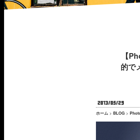
【P
的で
2013/05/29
ホーム
>
BLOG
>
Phot