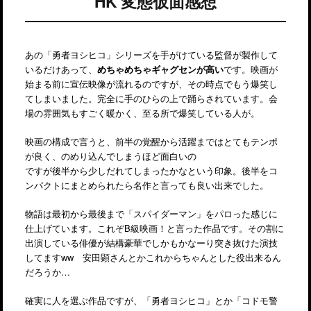
HK 変態仮面感想
あの「勇者ヨシヒコ」シリーズを手がけている監督が製作して
いるだけあって、
めちゃめちゃギャグセンが高い
です。映画が
始まる前に宣伝映像が流れるのですが、その時点でもう爆笑し
てしまいました。完全に手のひらの上で踊らされています。会
場の雰囲気もすごく暖かく、至る所で爆笑している人が。
映画の構成で言うと、前半の覚醒から活躍まではとてもテンポ
が良く、のめり込んでしまうほど面白いの
ですが後半から少しだれてしまったかなという印象。後半をコ
ンパクトにまとめられたら名作と言っても良い出来でした。
物語は最初から最後まで「スパイダーマン」をパロった感じに
仕上げています。これぞB級映画！と言った作品です。その割に
出演している俳優が結構豪華でしかもかなーり突き抜けた演技
してますww 安田顕さんとかこれからちゃんとした役出来るん
だろうか…
確実に人を選ぶ作品ですが、「勇者ヨシヒコ」とか「コドモ警