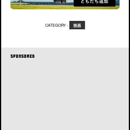
CATEGORY -
映画
SPONSORED