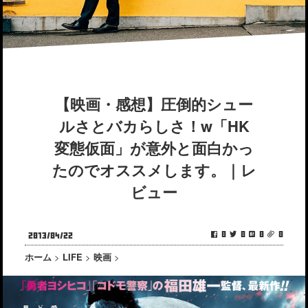
【映画・感想】圧倒的シュー
ルさとバカらしさ！w「HK
変態仮面」が意外と面白かっ
たのでオススメします。｜レ
ビュー
0
0
0
0
2013/04/22
ホーム
>
LIFE
>
映画
>