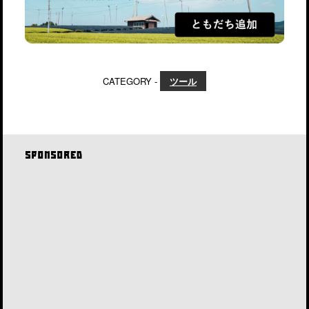
CATEGORY -
ツール
SPONSORED