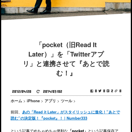
「pocket（旧Read It
Later）」を「Twitterアプ
リ」と連携させて『あとで読
む！』
0
0
2
0
2012/04/20
2014/07/02
ホーム
>
iPhone
>
アプリ
>
ツール
>
前回、
あの「Read it Later」がスタイリッシュに進化！”あとで
読む”の決定版！『pocket』！ | Number333
という記事でめちゃめちゃ便利な
「pocket」
という記事保存ア