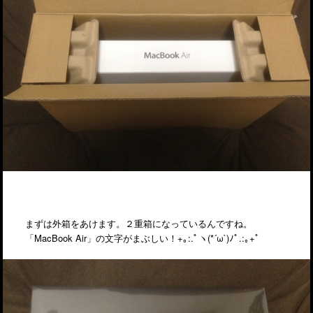
まずは外箱をあけます。２重箱になっているんですね。
「MacBook Air」の文字がまぶしい！+｡:.ﾟヽ(*´ω`)ﾉﾟ.:｡+ﾟ