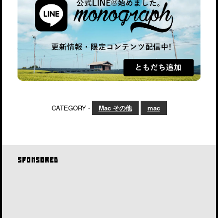
CATEGORY -
Mac その他
mac
SPONSORED