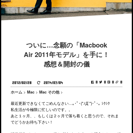
ついに…念願の「Macbook
Air 2011年モデル」を手に！
感想＆開封の儀
0
0
0
0
2012/02/28
2014/07/04
ホーム
>
Mac
>
Mac その他
>
最近更新できなくてごめんなさい…｡･ﾟ･(*ﾉД`*)･ﾟ･｡ ｼｸｼｸ
私生活が今極限に忙しいのです。。
あと１ヶ月、、もしくは２ヶ月で落ち着くと思うので、それま
でどうかお待ち下さい！